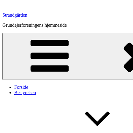
Videre
til
Strandgården
indhold
Grundejerforeningens hjemmeside
Forside
Bestyrelsen