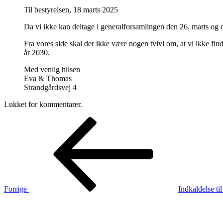
Til bestyrelsen, 18 marts 2025
Da vi ikke kan deltage i generalforsamlingen den 26. marts og de
Fra vores side skal der ikke være nogen tvivl om, at vi ikke find
år 2030.
Med venlig hilsen
Eva & Thomas
Strandgårdsvej 4
Lukket for kommentarer.
Indlægsnavigation
Forrige
indlæg
Forrige
Indkaldelse ti
Næste
indlæg