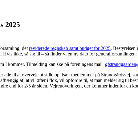
ts 2025
orsamling, det
reviderede regnskab samt budget for 2025
. Bestyrelsen e
. Hvis ikke, så sig til – så finder vi en ny dato for generalforsamlingen.
, om I kommer. Tilmelding kan ske på foreningens mail
gfstrandgaarde
r alle til at overveje at stille op, især medlemmer på Strandgårdsvej, so
 afhængig af, at vi løfter i flok, vil opfordre til, at man melder sig til
indre end for 2-5 år siden. Vejrenoveringen, der kommer indenfor en kor