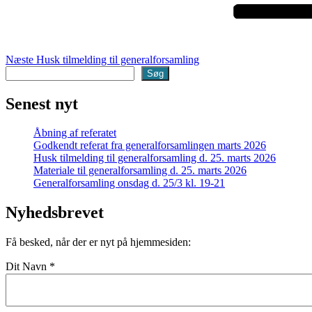
Næste
Husk tilmelding til generalforsamling
Søg
Søg
Senest nyt
Åbning af referatet
Godkendt referat fra generalforsamlingen marts 2026
Husk tilmelding til generalforsamling d. 25. marts 2026
Materiale til generalforsamling d. 25. marts 2026
Generalforsamling onsdag d. 25/3 kl. 19-21
Nyhedsbrevet
Få besked, når der er nyt på hjemmesiden:
Dit Navn
*