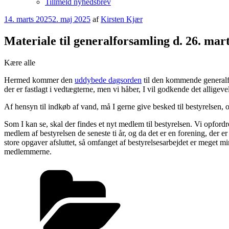
Tillmeld nyhedsbrev
Udgivet
14. marts 2025
2. maj 2025
af
Kirsten Kjær
den
Materiale til generalforsamling d. 26. mar
Kære alle
Hermed kommer den
uddybede dagsorden
til den kommende generalf
der er fastlagt i vedtægterne, men vi håber, I vil godkende det alligevel
Af hensyn til indkøb af vand, må I gerne give besked til bestyrelsen
Som I kan se, skal der findes et nyt medlem til bestyrelsen. Vi opfordre
medlem af bestyrelsen de seneste ti år, og da det er en forening, der er
store opgaver afsluttet, så omfanget af bestyrelsesarbejdet er meget m
medlemmerne.
Kategorier