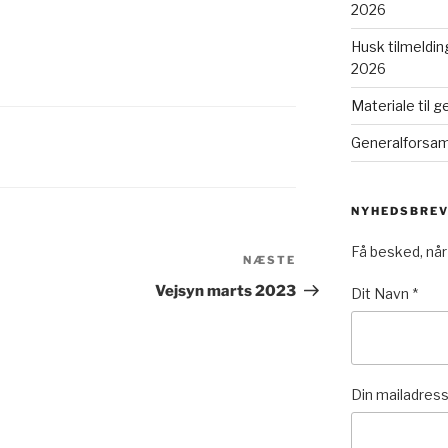
2026
Husk tilmelding
2026
Materiale til 
Generalforsaml
NYHEDSBRE
Få besked, når
NÆSTE
Næste
indlæg
Vejsyn marts 2023
Dit Navn
*
Din mailadres