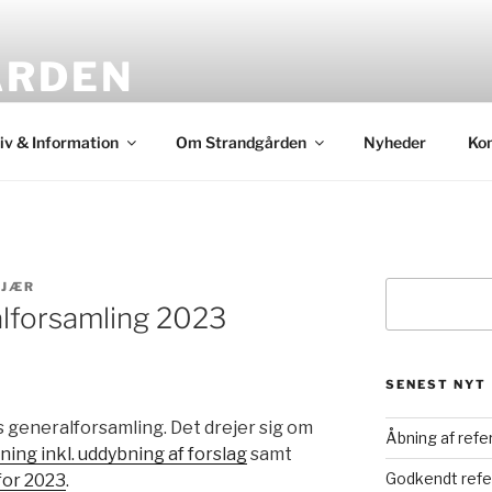
ÅRDEN
eside
iv & Information
Om Strandgården
Nyheder
Ko
KJÆR
Søg
ralforsamling 2023
SENEST NYT
ts generalforsamling. Det drejer sig om
Åbning af refe
ng inkl. uddybning af forslag
samt
Godkendt refe
for 2023
.