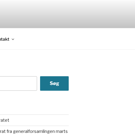
ntakt
Søg
ratet
rat fra generalforsamlingen marts