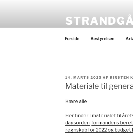
Videre
til
STRANDG
indhold
Grundejerforeningens hjemm
Forside
Bestyrelsen
Ark
UDGIVET
14. MARTS 2023
AF
KIRSTEN 
DEN
Materiale til gene
Kære alle
Her finder I materialet til åre
dagsorden
,
formandens beretni
regnskab for 2022 og budget 