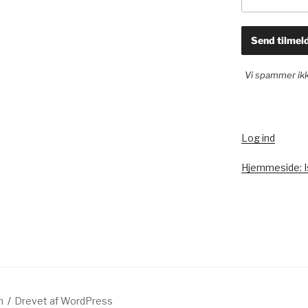
Vi spammer ik
Log ind
Hjemmeside: 
n
Drevet af WordPress