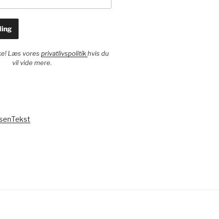
ke! Læs vores
privatlivspolitik
hvis du
vil vide mere.
IsenTekst