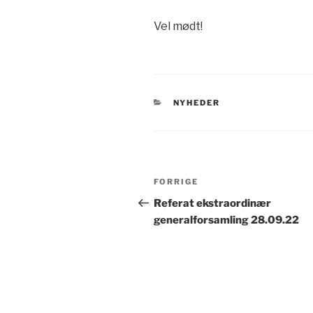
Vel mødt!
KATEGORIER
NYHEDER
Indlægsnavigation
Forrige
FORRIGE
indlæg
Referat ekstraordinær
generalforsamling 28.09.22