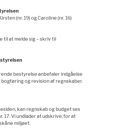
tyrelsen
rsten (nr. 19) og Caroline (nr. 16)
til at melde sig – skriv til
estyrelsen
ende bestyrelse anbefaler indgåelse
m bogføring og revision af regnskaber.
mesiden, kan regnskab og budget ses
nr. 17. Vi undlader at udskrive, for at
 skåne miljøet.