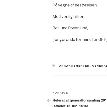
På vegne af bestyrelsen,
Med venlig hilsen
Bo Lund Rosenlund,
(fungerende formand for GF Fj
KATEGORIER
ARRANGEMENTER
,
GENERA
Indlægsnavigation
Forrige
FORRIGE
indlæg
Referat af generalforsamling 201
(afholdt 15. juni 2016)