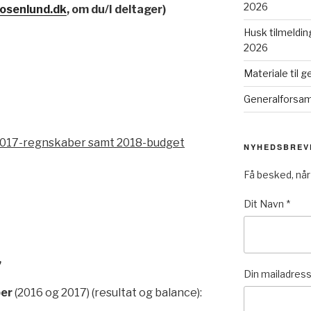
2026
osenlund.dk
, om du/I deltager)
Husk tilmelding
2026
Materiale til 
Generalforsaml
2017-regnskaber samt 2018-budget
NYHEDSBREV
Få besked, når
Dit Navn
*
,
Din mailadres
ber
(2016 og 2017) (resultat og balance):