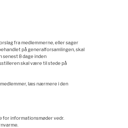
forslag fra medlemmerne, eller sager
ehandlet på generalforsamlingen, skal
en senest 8 dage inden
tilleren skal være til stede på
ra medlemmer, læs nærmere i den
se for informationsmøder vedr.
ernvarme.