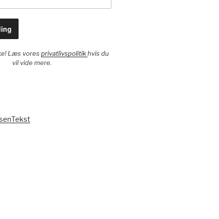
ke! Læs vores
privatlivspolitik
hvis du
vil vide mere.
IsenTekst