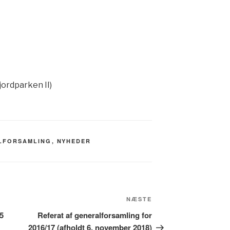
ordparken II)
LFORSAMLING
,
NYHEDER
Næste
NÆSTE
indlæg
5
Referat af generalforsamling for
2016/17 (afholdt 6. november 2018)