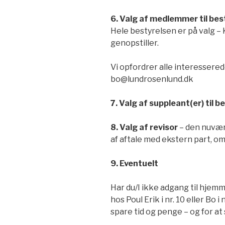
6. Valg af medlemmer til bes
Hele bestyrelsen er på valg – Ki
genopstiller.
Vi opfordrer alle interesserede 
bo@lundrosenlund.dk
7. Valg af suppleant(er) til b
8. Valg af revisor
– den nuvær
af aftale med ekstern part, o
9. Eventuelt
Har du/I ikke adgang til hjem
hos Poul Erik i nr. 10 eller Bo i 
spare tid og penge – og for at