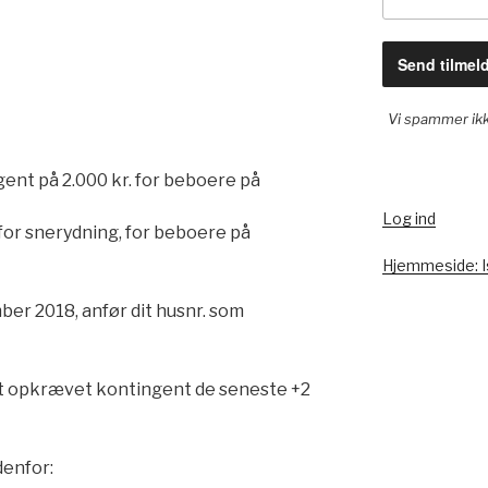
Vi spammer ik
gent på 2.000 kr. for beboere på
Log ind
 for snerydning, for beboere på
Hjemmeside: 
ber 2018, anfør dit husnr. som
t opkrævet kontingent de seneste +2
denfor: