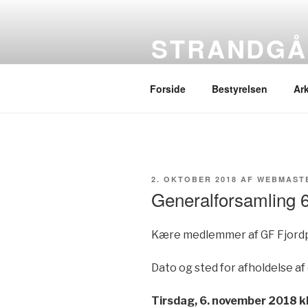
Videre
til
STRANDGÅ
indhold
Grundejerforeningens hjemm
Forside
Bestyrelsen
Ark
UDGIVET
2. OKTOBER 2018
AF
WEBMAST
DEN
Generalforsamling 
Kære medlemmer af GF Fjordpa
Dato og sted for afholdelse a
Tirsdag, 6. november 2018 k