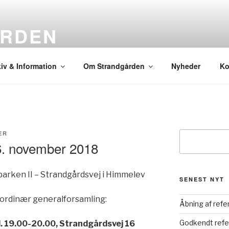
RDEN
eside
iv & Information
Om Strandgården
Nyheder
Ko
ER
Søg
6. november 2018
rken II – Strandgårdsvej i Himmelev
SENEST NYT
f ordinær generalforsamling:
Åbning af refe
Godkendt refe
l. 19.00-20.00, Strandgårdsvej 16